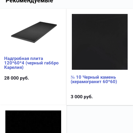
Рекомендуемые
Надгробная плита
120*60*4 (черный габбро
Карелия)
№ 10 Черный камень
28 000
руб.
(керамогранит 60*60)
3 000
руб.